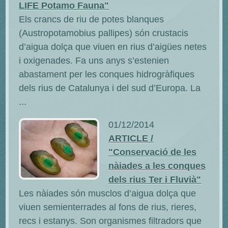
LIFE Potamo Fauna"
Els crancs de riu de potes blanques
(Austropotamobius pallipes) són crustacis
d’aigua dolça que viuen en rius d’aigües netes
i oxigenades. Fa uns anys s’estenien
abastament per les conques hidrogràfiques
dels rius de Catalunya i del sud d’Europa. La
...
01/12/2014
ARTICLE /
"Conservació de les
nàiades a les conques
dels rius Ter i Fluvià"
Les nàiades són musclos d’aigua dolça que
viuen semienterrades al fons de rius, rieres,
recs i estanys. Son organismes filtradors que