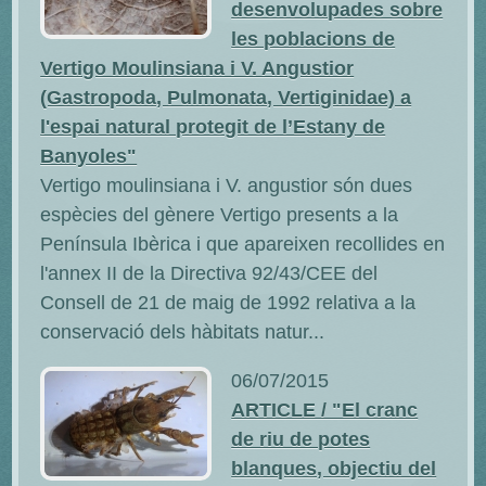
desenvolupades sobre
les poblacions de
Vertigo Moulinsiana i V. Angustior
(Gastropoda, Pulmonata, Vertiginidae) a
l'espai natural protegit de l’Estany de
Banyoles"
Vertigo moulinsiana i V. angustior són dues
espècies del gènere Vertigo presents a la
Península Ibèrica i que apareixen recollides en
l'annex II de la Directiva 92/43/CEE del
Consell de 21 de maig de 1992 relativa a la
conservació dels hàbitats natur...
06/07/2015
ARTICLE / "El cranc
de riu de potes
blanques, objectiu del