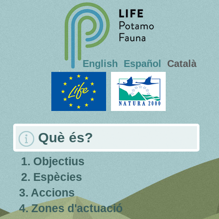
English
Español
Català
Què és?
1. Objectius
2. Espècies
3. Accions
4. Zones d'actuació