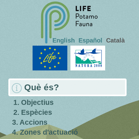
English
Español
Català
Què és?
1. Objectius
2. Espècies
3. Accions
4. Zones d'actuació