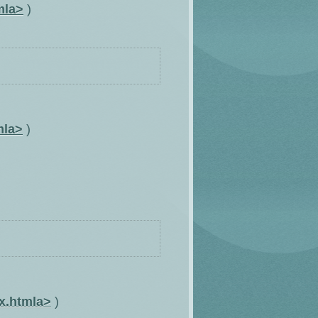
mla>
)
mla>
)
x.htmla>
)