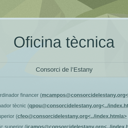
Oficina tècnica
Consorci de l’Estany
dinador financer (
mcampos@consorcidelestany.org<.
ador tècnic (
qpou@consorcidelestany.org<../index.h
perior (
cfeo@consorcidelestany.org<../index.htmla>
 superior (
icamos@consorcidelestany.org<../index.