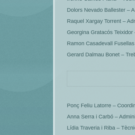
Dolors Nevado Ballester – Ad
Raquel Xargay Torrent – Adm
Georgina Gratacós Teixidor
Ramon Casadevall Fusellas
Gerard Dalmau Bonet – Tre
Ponç Feliu Latorre – Coordi
Anna Serra i Carbó – Adminis
Lídia Traveria i Riba – Tècn