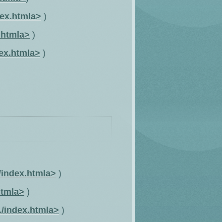
ex.htmla>
)
.htmla>
)
ex.htmla>
)
/index.htmla>
)
htmla>
)
./index.htmla>
)