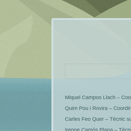
Miquel Campos Llach – Coor
Quim Pou i Rovira – Coordin
Carles Feo Quer – Tècnic su
Irenne Camós Plana – Tècnic