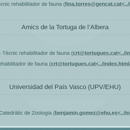
nic rehabilitador de fauna (
fina.torres@gencat.cat<..
Amics de la Tortuga de l’Albera
 Tècnic rehabilitador de fauna (
crt@tortugues.cat<../i
habilitador de fauna (
crt@tortugues.cat<../index.htm
Universidad del País Vasco (UPV/EHU)
atedràtic de Zoologia (
benjamin.gomez@ehu.es<../in