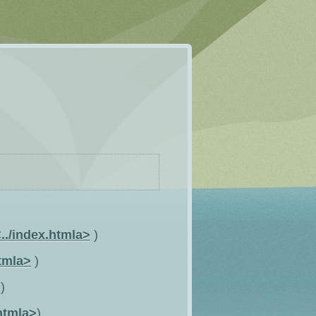
./index.htmla>
)
tmla>
)
)
htmla>
)