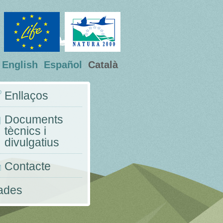
English
Español
Català
Enllaços
Documents
tècnics i
divulgatius
Contacte
nades