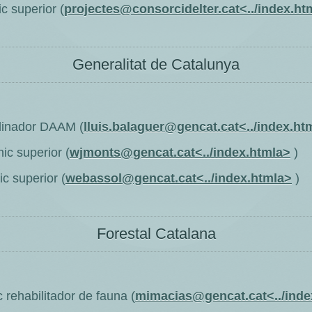
ic superior (
projectes@consorcidelter.cat<../index.ht
Generalitat de Catalunya
rdinador DAAM (
lluis.balaguer@gencat.cat<../index.ht
ic superior (
wjmonts@gencat.cat<../index.htmla>
)
c superior (
webassol@gencat.cat<../index.htmla>
)
Forestal Catalana
 rehabilitador de fauna (
mimacias@gencat.cat<../inde