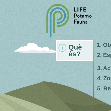
1. Ob
Què
és?
2. Es
3. A
4. Zo
5. Re