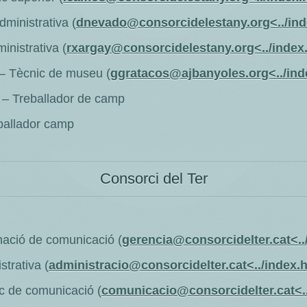
ministrativa (
dnevado@consorcidelestany.org<../ind
inistrativa (
rxargay@consorcidelestany.org<../index
 – Tècnic de museu (
ggratacos@ajbanyoles.org<../ind
 – Treballador de camp
ballador camp
Consorci del Ter
nació de comunicació (
gerencia@consorcidelter.cat<..
trativa (
administracio@consorcidelter.cat<../index.
ic de comunicació (
comunicacio@consorcidelter.cat<.