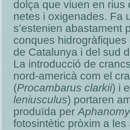
dolça que viuen en rius 
netes i oxigenades. Fa 
s’estenien abastament p
conques hidrogràfiques 
de Catalunya i del sud 
La introducció de crancs
nord-americà com el cra
(
Procambarus clarkii
) i 
leniusculus
) portaren am
produïda per
Aphanomyc
fotosintètic pròxim a les