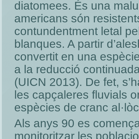
diatomees. És una malur
americans són resistents
contundentment letal pel
blanques. A partir d’ales
convertit en una espèc
a la reducció continuad
(UICN 2013). De fet, s’
les capçaleres fluvials o
espècies de cranc al·lò
Als anys 90 es començar
monitoritzar les poblaci