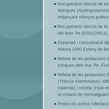
Recuperació directa de les
blanques (
Austropotamobiu
mitjançant reforços poblac
Recuperació directa de la 
del Baix Ter (ES5120011), 
Expansió i consolidació de
Natura 2000 Estany de Ban
Millora de les poblacions
conques dels rius Ter, Flu
Millora de les poblacions f
(
Triturus marmoratus
), tòtil
calamita
) i reineta (
Hyla me
la creació de microaiguamo
Protecció contra l’afectac