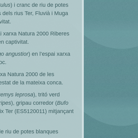
tulus
) i cranc de riu de potes
dels rius Ter, Fluvià i Muga
itat.
ai xarxa Natura 2000 Riberes
 captivitat.
go angustior
) en l’espai xarxa
oc.
rxa Natura 2000 de les
estat de la mateixa conca.
emys leprosa
), tritó verd
ripes
), gripau corredor (
Bufo
aix Ter (ES5120011) mitjançant
de riu de potes blanques