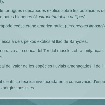
s
).
de tortugues i decàpodes exòtics sobre les poblacions de
 de potes blanques (
Austropotamobius pallipes
).
càpode exòtic cranc americà ratllat (
Orconectes limosus
 escala dels peixos exòtics al llac de Banyoles.
netració a la conca del Ter del musclo zebra, mitjançant l
s.
ocal del valor de les espècies fluvials amenaçades, i de l
at científico-tècnica involucrada en la conservació d’e
 sinèrgies positives.