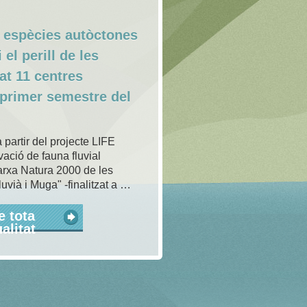
e espècies autòctones
 el perill de les
at 11 centres
 primer semestre del
 partir del projecte LIFE
ció de fauna fluvial
xarxa Natura 2000 de les
luvià i Muga" -finalitzat a …
e tota
ualitat