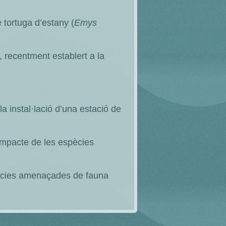
 tortuga d’estany (
Emys
), recentment establert a la
a instal·lació d’una estació de
’impacte de les espècies
spècies amenaçades de fauna