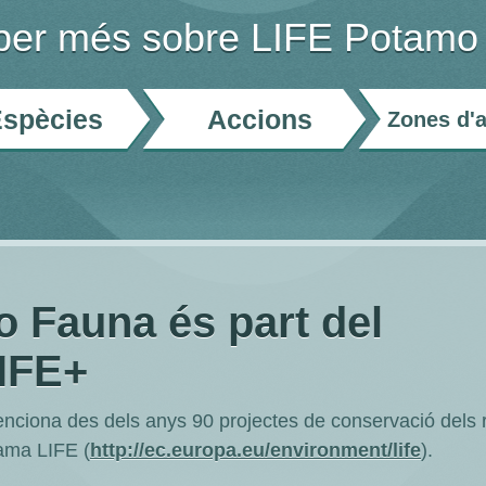
aber més sobre LIFE Potamo
spècies
Accions
Zones d'
 Fauna és part del
IFE+
ciona des dels anys 90 projectes de conservació dels r
ama LIFE (
http://ec.europa.eu/environment/life
).