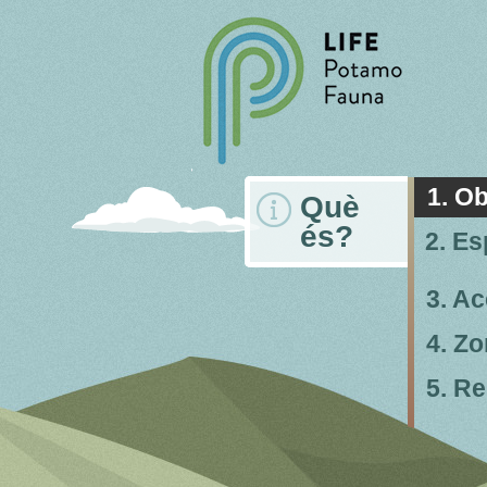
1. Ob
Què
és?
2. Es
3. A
4. Zo
5. Re