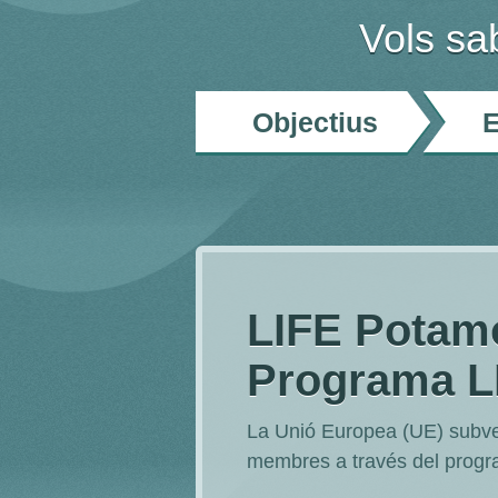
Vols s
Objectius
E
LIFE Potamo
Programa L
La Unió Europea (UE) subven
membres a través del progr