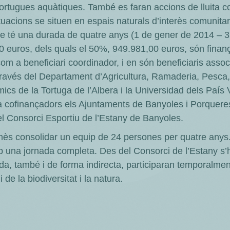
 tortugues aquàtiques. També es faran accions de lluita 
uacions se situen en espais naturals d’interès comunitar
ecte té una durada de quatre anys (1 de gener de 2014 – 
0 euros, dels quals el 50%, 949.981,00 euros, són finan
m a beneficiari coordinador, i en són beneficiaris associ
través del Departament d’Agricultura, Ramaderia, Pesca, 
ics de la Tortuga de l’Albera i la Universidad dels País
a cofinançadors els Ajuntaments de Banyoles i Porqueres
l Consorci Esportiu de l’Estany de Banyoles.
s consolidar un equip de 24 persones per quatre anys.
mb una jornada completa. Des del Consorci de l’Estany s’
da, també i de forma indirecta, participaran temporalme
 de la biodiversitat i la natura.