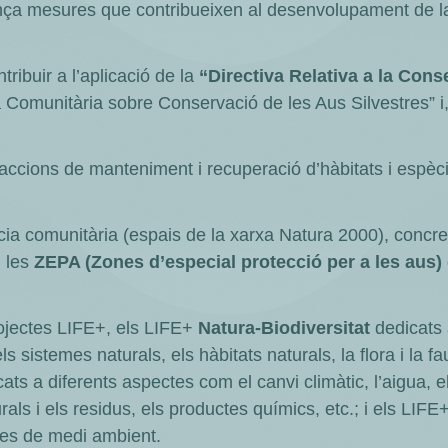
nça mesures que contribueixen al desenvolupament de la
tribuir a l’aplicació de la
“Directiva Relativa a la Cons
va Comunitària sobre Conservació de les Aus Silvestres” i,
ccions de manteniment i recuperació d’hàbitats i espècies
ncia comunitària (espais de la xarxa Natura 2000), concr
i les
ZEPA (Zones d’especial protecció per a les aus)
rojectes LIFE+, els LIFE+
Natura-Biodiversitat
dedicats 
ls sistemes naturals, els hàbitats naturals, la flora i la f
ats a diferents aspectes com el canvi climàtic, l’aigua, el
turals i els residus, els productes químics, etc.; i els LIF
mes de medi ambient.