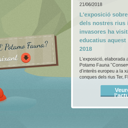
21/06/2018
L'exposició sobr
dels nostres rius i
invasores ha visit
educatius aquest
2018
L'exposició, elaborada a
Potamo Fauna "Conserva
d'interès europeu a la 
conques dels rius Ter, F
Veur
l'act