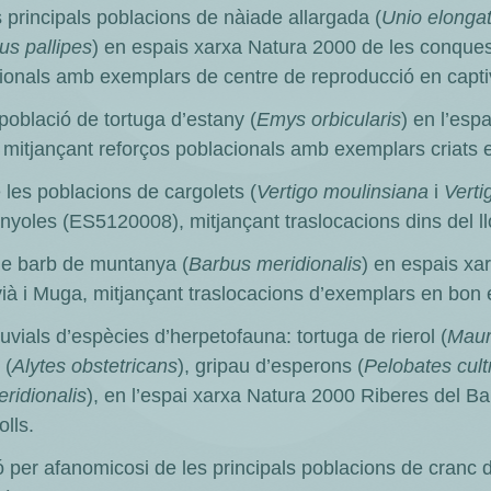
 principals poblacions de nàiade allargada (
Unio elonga
s pallipes
) en espais xarxa Natura 2000 de les conques 
ionals amb exemplars de centre de reproducció en captiv
població de tortuga d’estany (
Emys orbicularis
) en l’esp
mitjançant reforços poblacionals amb exemplars criats en
 les poblacions de cargolets (
Vertigo moulinsiana
i
Verti
yoles (ES5120008), mitjançant traslocacions dins del ll
 de barb de muntanya (
Barbus meridionalis
) en espais xa
vià i Muga, mitjançant traslocacions d’exemplars en bon 
luvials d’espècies d’herpetofauna: tortuga de rierol (
Maur
 (
Alytes obstetricans
), gripau d’esperons (
Pelobates cult
ridionalis
), en l’espai xarxa Natura 2000 Riberes del B
lls.
ió per afanomicosi de les principals poblacions de cranc 