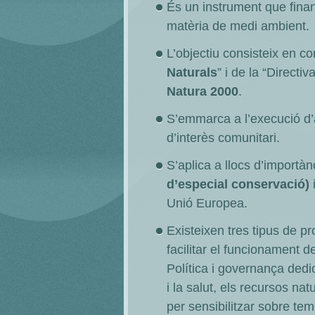
És un instrument que fina
matèria de medi ambient.
L’objectiu consisteix en con
Naturals
” i de la “Directi
Natura 2000
.
S’emmarca a l’execució d’a
d’interès comunitari.
S’aplica a llocs d’importà
d’especial conservació)
Unió Europea.
Existeixen tres tipus de p
facilitar el funcionament de
Política i governança dedic
i la salut, els recursos na
per sensibilitzar sobre te