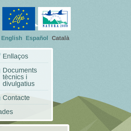
English
Español
Català
Enllaços
Documents
tècnics i
divulgatius
Contacte
nades