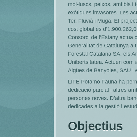
mol•luscs, peixos, amfibis i
exòtiques invasores. Les act
Ter, Fluvià i Muga. El proj
cost global és d’1.900.262,0
Consorci de l’Estany actua co
Generalitat de Catalunya a 
Forestal Catalana SA, els Am
Unibertsitatea. Actuen com 
Aigües de Banyoles, SAU i e
LIFE Potamo Fauna ha permè
dedicació parcial i altres a
persones noves. D’altra ban
dedicades a la gestió i estudi
Objectius