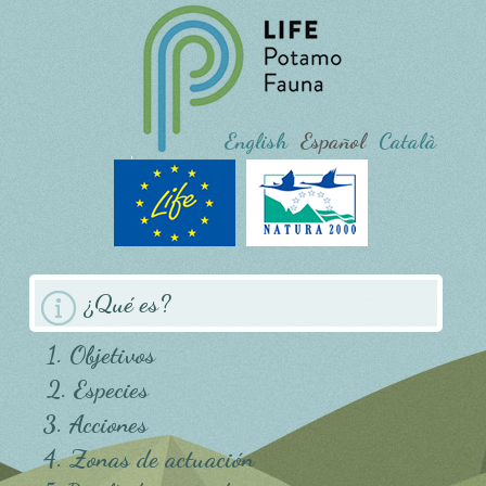
English
Español
Català
¿Qué es?
1. Objetivos
2. Especies
3. Acciones
4. Zonas de actuación