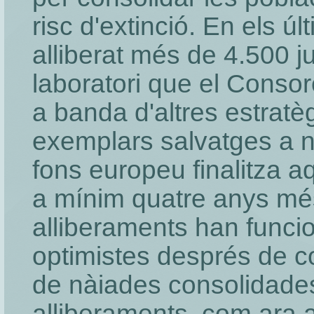
risc d'extinció. En els ú
alliberat més de 4.500 juv
laboratori que el Consor
a banda d'altres estratè
exemplars salvatges a n
fons europeu finalitza a
a mínim quatre anys més
alliberaments han funcio
optimistes després de co
de nàiades consolidades 
alliberaments, com ara a