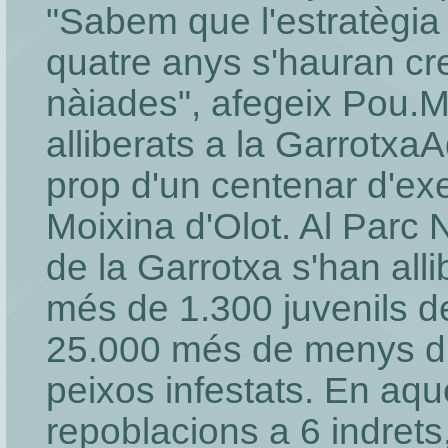
"Sabem que l'estratègia
quatre anys s'hauran cr
nàiades", afegeix Pou.M
alliberats a la GarrotxaA
prop d'un centenar d'ex
Moixina d'Olot. Al Parc 
de la Garrotxa s'han all
més de 1.300 juvenils d
25.000 més de menys d'
peixos infestats. En aqu
repoblacions a 6 indrets