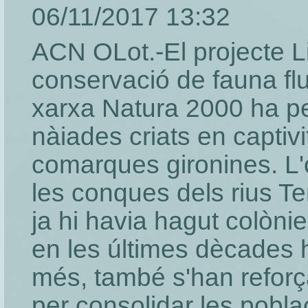
06/11/2017 13:32
ACN OLot.-El projecte L
conservació de fauna flu
xarxa Natura 2000 ha pe
nàiades criats en captiv
comarques gironines. L'o
les conques dels rius Te
ja hi havia hagut colòni
en les últimes dècades 
més, també s'han reforç
per consolidar les pobla