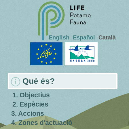
English
Español
Català
Què és?
1. Objectius
2. Espècies
3. Accions
4. Zones d'actuació