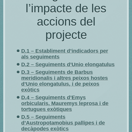
l’impacte de les
accions del
projecte
D.1 – Establiment d’indicadors per
als seguiments
D.2 – Seguiments d’Unio elongatulus
D.3 – Seguiments de Barbus
meridionalis i altres peixos hostes
d’Unio elongatulus, i de peixos
exòtics
D.4 – Seguiments d’Emys
orbicularis, Mauremys leprosa i de
tortugues exòtiques
D.5 – Seguiments
d’Austropotamobius pallipes i de
decàpodes exòtics