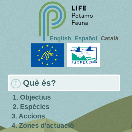
English
Español
Català
Què és?
1. Objectius
2. Espècies
3. Accions
4. Zones d'actuació