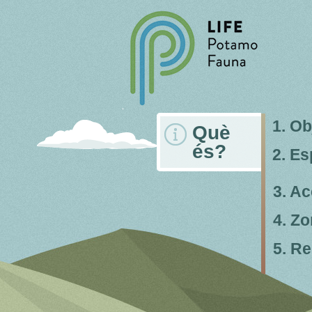
1. Ob
Què
és?
2. Es
3. A
4. Zo
5. Re