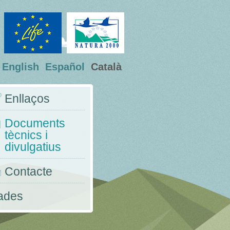
English
Español
Català
Enllaços
Documents
tècnics i
divulgatius
Contacte
nades