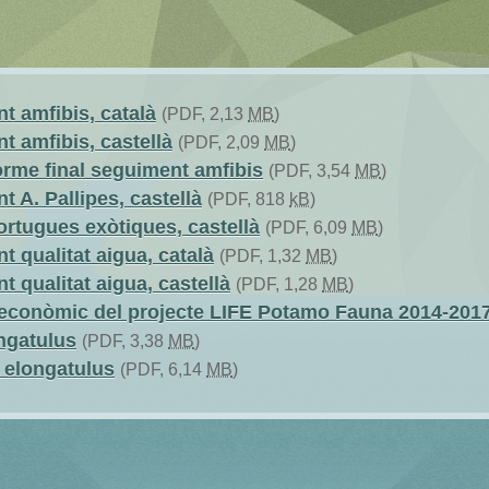
t amfibis, català
(PDF, 2,13
MB
)
t amfibis, castellà
(PDF, 2,09
MB
)
forme final seguiment amfibis
(PDF, 3,54
MB
)
t A. Pallipes, castellà
(PDF, 818
kB
)
tortugues exòtiques, castellà
(PDF, 6,09
MB
)
t qualitat aigua, català
(PDF, 1,32
MB
)
t qualitat aigua, castellà
(PDF, 1,28
MB
)
-econòmic del projecte LIFE Potamo Fauna 2014-201
ongatulus
(PDF, 3,38
MB
)
 elongatulus
(PDF, 6,14
MB
)