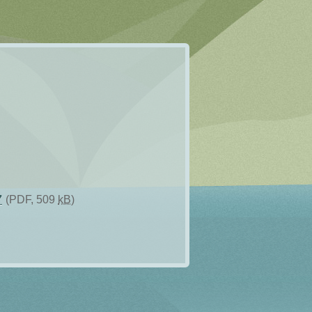
7
(PDF, 509
kB
)