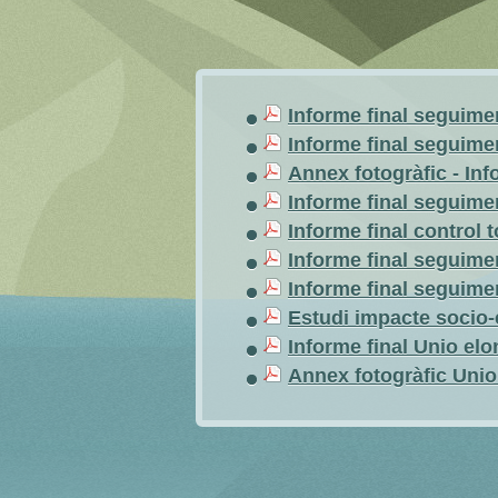
Informe final seguimen
Informe final seguimen
Annex fotogràfic - In
Informe final seguimen
Informe final control 
Informe final seguimen
Informe final seguimen
Estudi impacte socio
Informe final Unio el
Annex fotogràfic Unio